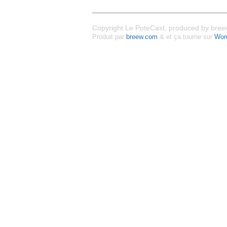
Copyright Le PoteCast, produced by breew
Produit par
breew.com
& et ça tourne sur
Wor