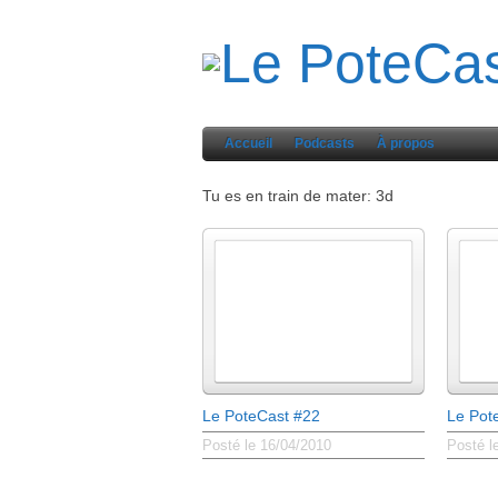
Accueil
Podcasts
À propos
Tu es en train de mater: 3d
Le PoteCast #22
Le Pot
Posté le 16/04/2010
Posté l