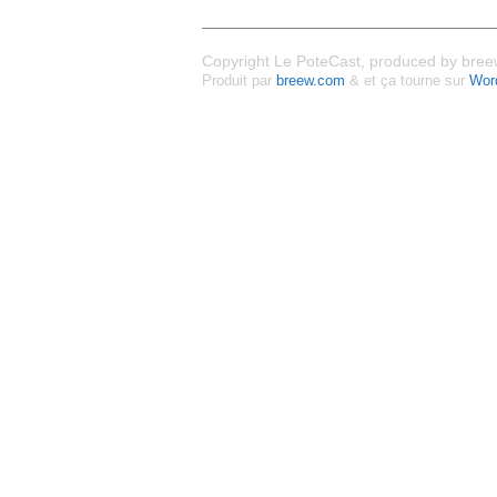
Copyright Le PoteCast, produced by breew
Produit par
breew.com
& et ça tourne sur
Wor