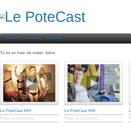
Accueil
Podcasts
À propos
Tu es en train de mater: bière
Le PoteCast #49
Le PoteCast #48
L
Posté le 05/04/2012
Posté le 05/03/2012
P