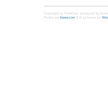
Copyright Le PoteCast, produced by breew
Produit par
breew.com
& et ça tourne sur
Wor