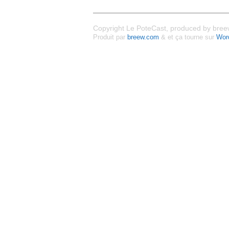
Copyright Le PoteCast, produced by breew
Produit par
breew.com
& et ça tourne sur
Wor