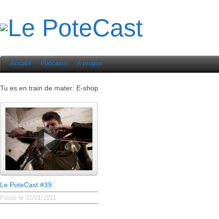
Accueil
Podcasts
À propos
Tu es en train de mater: E-shop
Le PoteCast #39
Posté le 31/01/2011