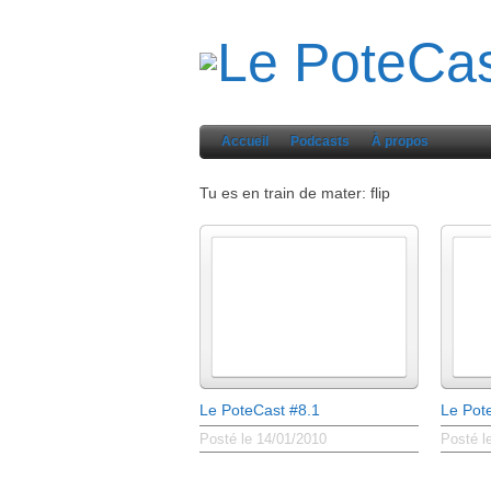
Accueil
Podcasts
À propos
Tu es en train de mater: flip
Le PoteCast #8.1
Le Pot
Posté le 14/01/2010
Posté l