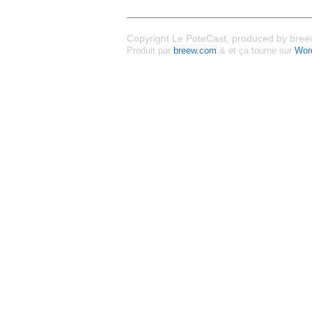
Copyright Le PoteCast, produced by breew
Produit par
breew.com
& et ça tourne sur
Wor