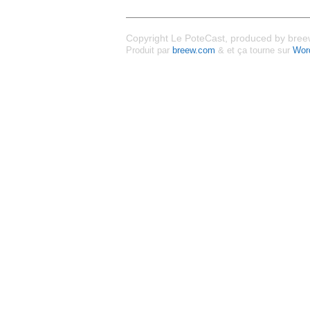
Copyright Le PoteCast, produced by breew
Produit par
breew.com
& et ça tourne sur
Wor