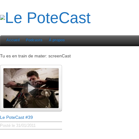
Accueil
Podcasts
À propos
Tu es en train de mater: screenCast
Le PoteCast #39
Posté le 31/01/2011