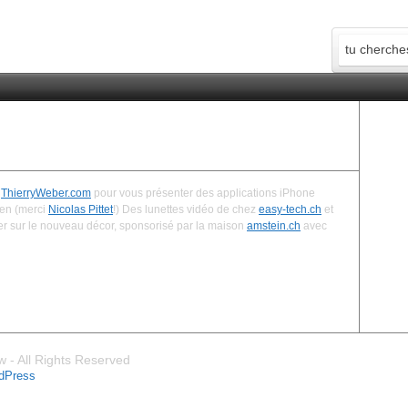
t
ThierryWeber.com
pour vous présenter des applications iPhone
ien (merci
Nicolas Pittet
!) Des lunettes vidéo de chez
easy-tech.ch
et
er sur le nouveau décor, sponsorisé par la maison
amstein.ch
avec
 - All Rights Reserved
dPress