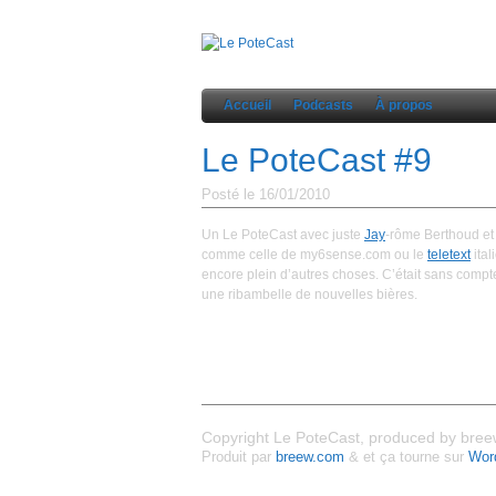
Accueil
Podcasts
À propos
Le PoteCast #9
Posté le 16/01/2010
Un Le PoteCast avec juste
Jay
-rôme Berthoud e
comme celle de my6sense.com ou le
teletext
ital
encore plein d’autres choses. C’était sans compt
une ribambelle de nouvelles bières.
Copyright Le PoteCast, produced by breew
Produit par
breew.com
& et ça tourne sur
Wor