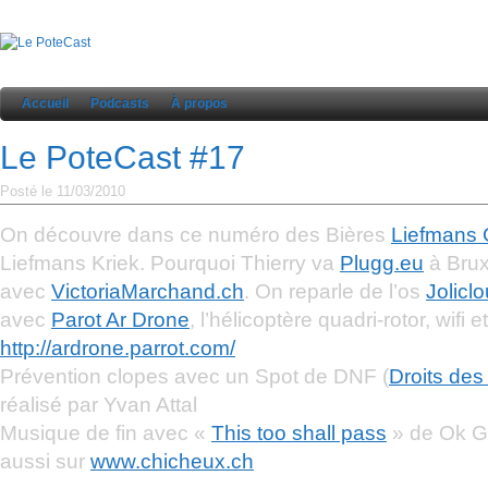
Accueil
Podcasts
À propos
Le PoteCast #17
Posté le 11/03/2010
On découvre dans ce numéro des Bières
Liefmans
Liefmans Kriek. Pourquoi Thierry va
Plugg.eu
à Brux
avec
VictoriaMarchand.ch
. On reparle de l’os
Jolicl
avec
Parot Ar Drone
, l’hélicoptère quadri-rotor, wifi
http://ardrone.parrot.com/
Prévention clopes avec un Spot de DNF (
Droits de
réalisé par Yvan Attal
Musique de fin avec «
This too shall pass
» de Ok Go
aussi sur
www.chicheux.ch