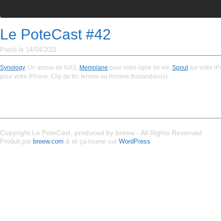
Le PoteCast #42
Posté le 14/04/2011
Synology
, Un amour de NAS,
Memolane
pour votre ligne de vie,
Spout
sur votre iP
pour votre iPhone. Clip de fin: femme ou homme thailandais(e)
Copyright Le PoteCast, produced by breew - All Rights Reserved
Produit par
breew.com
& et ça tourne sur
WordPress