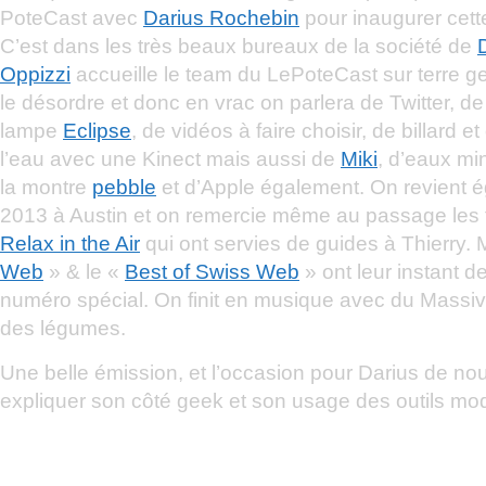
PoteCast avec
Darius Rochebin
pour inaugurer cett
C’est dans les très beaux bureaux de la société de
Oppizzi
accueille le team du LePoteCast sur terre g
le désordre et donc en vrac on parlera de Twitter, d
lampe
Eclipse
, de vidéos à faire choisir, de billard et
l’eau avec une Kinect mais aussi de
Miki
, d’eaux mi
la montre
pebble
et d’Apple également. On revient 
2013 à Austin et on remercie même au passage les fa
Relax in the Air
qui ont servies de guides à Thierry.
Web
» & le «
Best of Swiss Web
» ont leur instant d
numéro spécial. On finit en musique avec du Massive
des légumes.
Une belle émission, et l’occasion pour Darius de no
expliquer son côté geek et son usage des outils mo