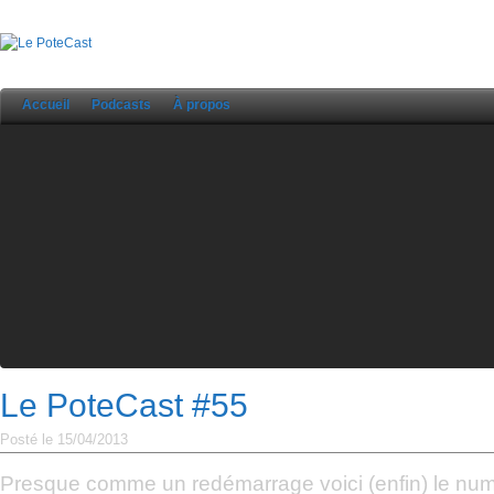
Accueil
Podcasts
À propos
Le PoteCast #55
Posté le 15/04/2013
Presque comme un redémarrage voici (enfin) le nu