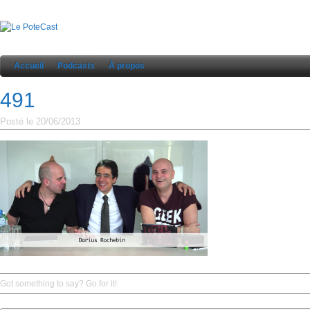
Accueil
Podcasts
À propos
491
Posté le 20/06/2013
Got something to say? Go for it!