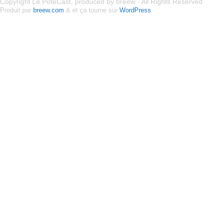
Copyright Le PoteCast, produced by breew - All Rights Reserved
Produit par
breew.com
& et ça tourne sur
WordPress