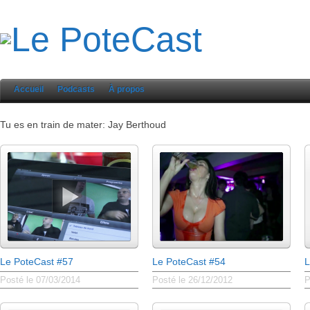
Accueil
Podcasts
À propos
Tu es en train de mater: Jay Berthoud
Le PoteCast #57
Le PoteCast #54
L
Posté le 07/03/2014
Posté le 26/12/2012
P