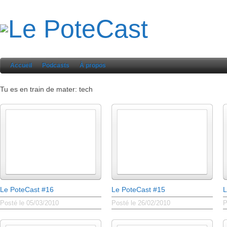
Accueil
Podcasts
À propos
Tu es en train de mater: tech
Le PoteCast #16
Le PoteCast #15
L
Posté le 05/03/2010
Posté le 26/02/2010
P