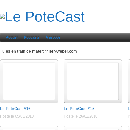
Accueil
Podcasts
À propos
Tu es en train de mater: thierryweber.com
Le PoteCast #16
Le PoteCast #15
L
Posté le 05/03/2010
Posté le 26/02/2010
P