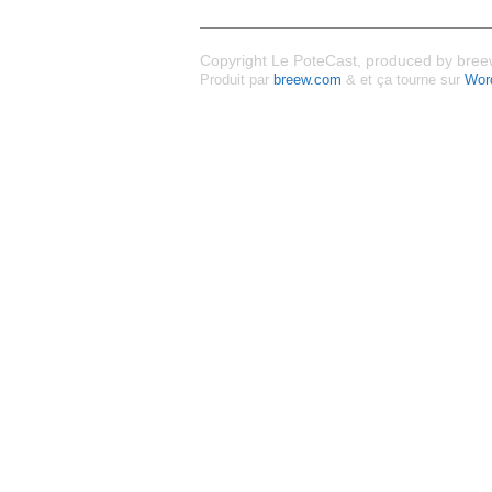
Copyright Le PoteCast, produced by breew
Produit par
breew.com
& et ça tourne sur
Wor