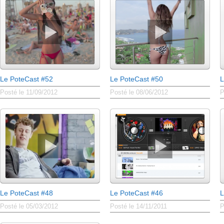
Le PoteCast #52
Le PoteCast #50
L
Posté le 11/09/2012
Posté le 08/06/2012
P
Le PoteCast #48
Le PoteCast #46
L
Posté le 05/03/2012
Posté le 14/11/2011
P