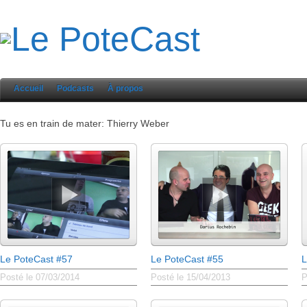
Accueil
Podcasts
À propos
Tu es en train de mater: Thierry Weber
Le PoteCast #57
Le PoteCast #55
L
Posté le 07/03/2014
Posté le 15/04/2013
P