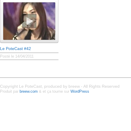
Le PoteCast #42
Posté le 14/04/2011
Copyright Le PoteCast, produced by breew - All Rights Reserved
Produit par
breew.com
& et ça tourne sur
WordPress